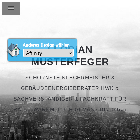
FLORIAN
MUSTERFEGER
SCHORNSTEINFEGERMEISTER &
GEBÄUDEENERGIEBERATER HWK &
SACHVERSTÄNDIGER & FACHKRAFT FÜR
RAUCHWARNMELDER GEMÄSS DIN 14676