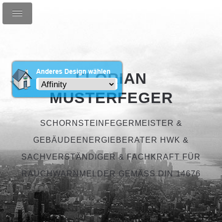
FLORIAN
MUSTERFEGER
SCHORNSTEINFEGERMEISTER &
GEBÄUDEENERGIEBERATER HWK &
SACHVERSTÄNDIGER & FACHKRAFT FÜR
RAUCHWARNMELDER GEMÄSS DIN 14676